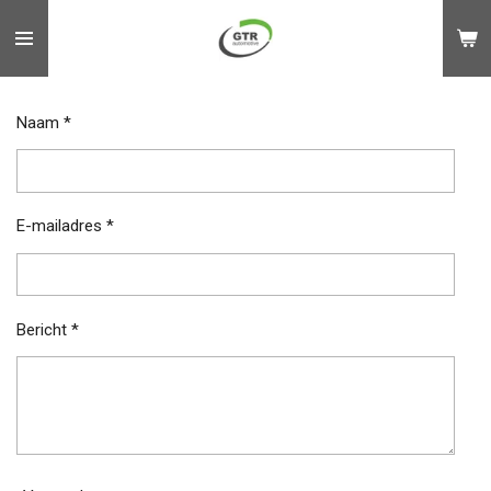
Ga
direct
naar
de
Naam *
hoofdinhoud
E-mailadres *
Bericht *