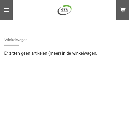
Ga
direct
naar
de
hoofdinhoud
Winkelwagen
Er zitten geen artikelen (meer) in de winkelwagen.