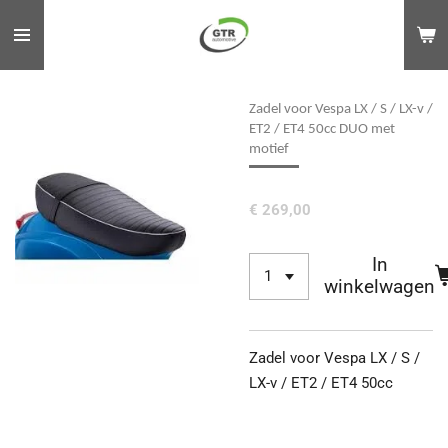
Ga
direct
naar
de
Zadel voor Vespa LX / S / LX-v /
hoofdinhoud
ET2 / ET4 50cc DUO met
motief
€ 269,00
In
winkelwagen
Zadel voor Vespa LX / S /
LX-v / ET2 / ET4 50cc