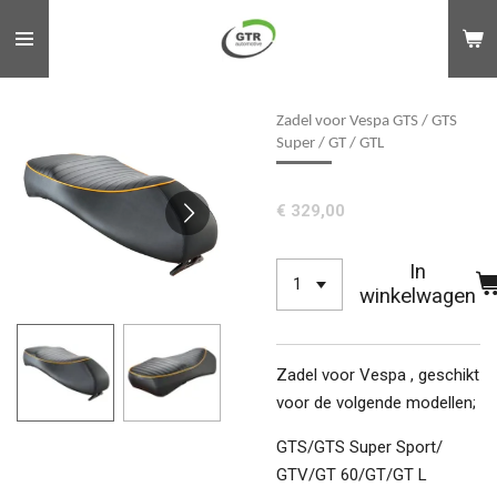
Ga
direct
naar
de
Zadel voor Vespa GTS / GTS
hoofdinhoud
Super / GT / GTL
€ 329,00
In
winkelwagen
Zadel voor Vespa , geschikt
voor de volgende modellen;
GTS/​GTS Super Sport/​
GTV/​GT 60/​GT/​GT L