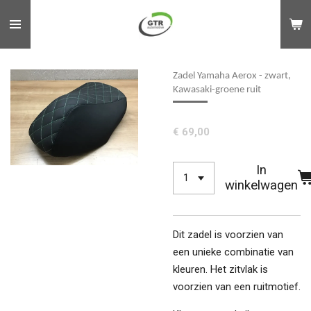
Ga
direct
naar
de
Zadel Yamaha Aerox - zwart,
hoofdinhoud
Kawasaki-groene ruit
€ 69,00
In
winkelwagen
Dit zadel is voorzien van
een unieke combinatie van
kleuren. Het zitvlak is
voorzien van een ruitmotief.