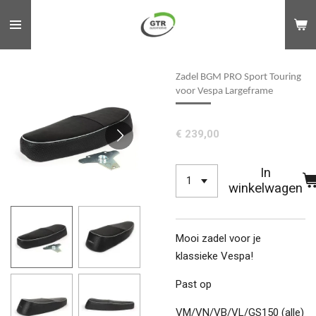
Ga
direct
naar
de
Zadel BGM PRO Sport Touring
hoofdinhoud
voor Vespa Largeframe
€ 239,00
In
winkelwagen
Mooi zadel voor je
klassieke Vespa!
Past op
VM/VN/VB/VL/GS150 (alle)