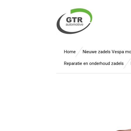
Ga
direct
naar
de
hoofdinhoud
Home
Nieuwe zadels Vespa m
Reparatie en onderhoud zadels