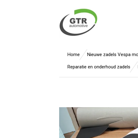
Ga
direct
naar
de
hoofdinhoud
Home
Nieuwe zadels Vespa m
Reparatie en onderhoud zadels