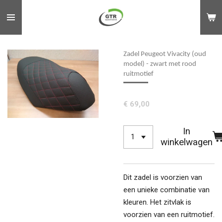
Ga
direct
naar
de
Zadel Peugeot Vivacity (oud
hoofdinhoud
model) - zwart met rood
ruitmotief
€ 69,00
In
winkelwagen
Dit zadel is voorzien van
een unieke combinatie van
kleuren. Het zitvlak is
voorzien van een ruitmotief.